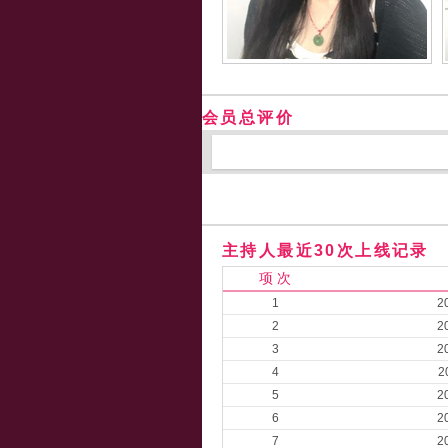
会员总评价
主持人最近30次上线记录
项 次
1
2
2
2
3
2
4
2
5
2
6
2
7
2