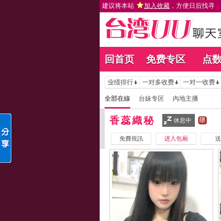
建议将本站
加入收藏
，方便日后找寻
回首页
免费专区
点
业绩排行
一对多收费
一对一收费
全部在線
台妹专区
內地主播
香蕊織秘
休息中
免費視訊
进入包厢
送