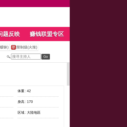
问题反映
赚钱联盟专区
暧昧)
限制级(火辣)
体重 : 42
身高 : 170
区域 : 大陸地區