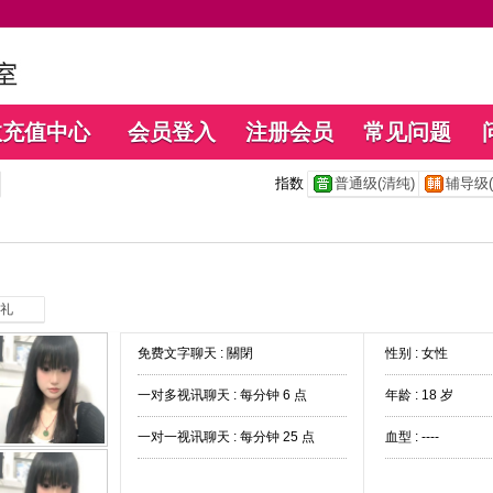
数充值中心
会员登入
注册会员
常见问题
指数
普通级(清纯)
辅导级(
礼
免费文字聊天 :
關閉
性别 : 女性
一对多视讯聊天 :
每分钟 6 点
年龄 : 18 岁
一对一视讯聊天 :
每分钟 25 点
血型 : ----