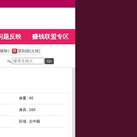
问题反映
赚钱联盟专区
暧昧)
限制级(火辣)
体重 : 40
身高 : 160
区域 : 台中縣