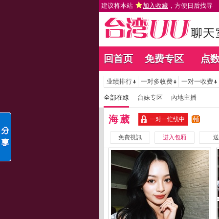
建议将本站
加入收藏
，方便日后找寻
回首页
免费专区
点
业绩排行
一对多收费
一对一收费
全部在線
台妹专区
內地主播
海葳
一对一忙线中
免費視訊
进入包厢
送