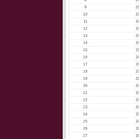
8
2
9
2
10
2
11
2
12
2
13
2
14
2
15
2
16
2
17
2
18
2
19
2
20
2
21
2
22
2
23
2
24
2
25
2
26
2
27
2