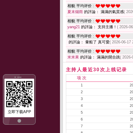
相貌 平均评价 :
夏末烟雨
的評論： 滿滿的氣質感
( 202
相貌 平均评价 :
yang21
的評論： 支持主播！
( 2026-06
相貌 平均评价 :
的評論： 暈船了 真可愛
( 2026-06-17 
相貌 平均评价 :
米米果
的評論： 滿滿的開合跳
( 2026-
主持人最近30次上线记录
项 次
1
2
2
2
3
2
4
2
立即下载APP
5
2
6
2
7
2