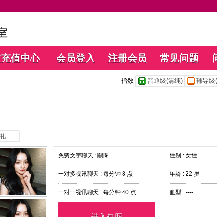
数充值中心
会员登入
注册会员
常见问题
指数
普通级(清纯)
辅导级(
礼
免费文字聊天 :
關閉
性别 : 女性
一对多视讯聊天 :
每分钟 8 点
年龄 : 22 岁
一对一视讯聊天 :
每分钟 40 点
血型 : ----
进入包厢