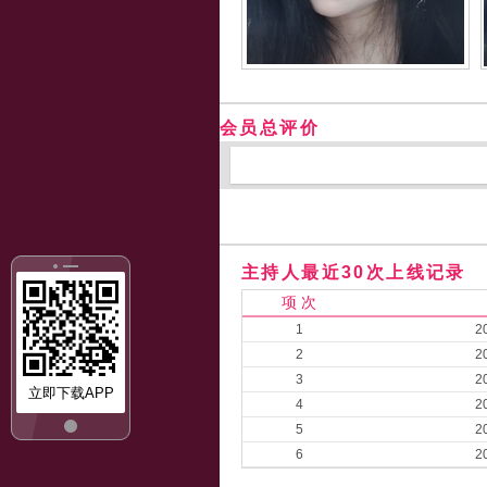
会员总评价
主持人最近30次上线记录
项 次
1
2
2
2
3
2
立即下载APP
4
2
5
2
6
2