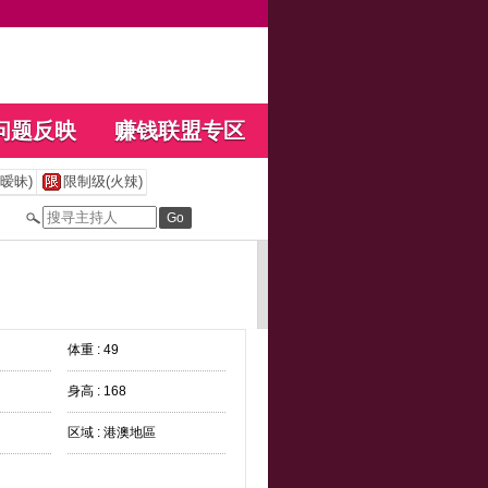
问题反映
赚钱联盟专区
暧昧)
限制级(火辣)
体重 : 49
身高 : 168
区域 : 港澳地區