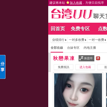
建议将本站
加入收藏
，方便日后找寻
回首页
免费专区
点
业绩排行
一对多收费
一对一收费
全部在線
台妹专区
內地主播
秋戀果凍
休息中
免費視訊
进入包厢
送