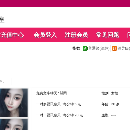
数充值中心
会员登入
注册会员
常见问题
指数
普通级(清纯)
辅导级(
礼
免费文字聊天 :
關閉
性别 : 女性
一对多视讯聊天 :
每分钟 5 点
年龄 : 26 岁
一对一视讯聊天 :
每分钟 20 点
血型 : ----